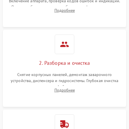
Включение аппарата, проверка кодов ошибок и индикации.
Оценка работы помпы, термоблока и кофемолки на слух.
Подробнее
Измерение температуры и давления воды для выявления
локализации поломки.
2. Разборка и очистка
Снятие корпусных панелей, демонтаж заварочного
устройства, диспенсера и гидросистемы. Глубокая очистка
внутренних узлов от кофейных масел, жмыха и накипи.
Подробнее
Промывка дренажных каналов и фильтров с использованием
специализированной химии.