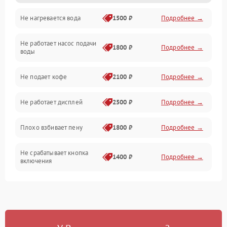
Не нагревается вода
1500 ₽
Подробнее →
Включение и работа
Не работает насос подачи
Проблемы с водой
1800 ₽
Подробнее →
воды
Проблемы с капучинатором и паром
Не подает кофе
2100 ₽
Подробнее →
Управление и электроника
Не работает дисплей
2500 ₽
Подробнее →
Программное обеспечение
Плохо взбивает пену
1800 ₽
Подробнее →
Не срабатывает кнопка
1400 ₽
Подробнее →
включения
Запах гари при работе
1800 ₽
Подробнее →
Постоянные сбои в работе
1500 ₽
Подробнее →