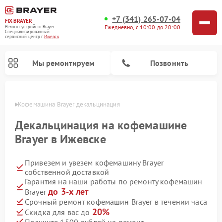
+7 (341) 265-07-04
FIX-BRAYER
Ежедневно, с 10:00 до 20:00
Ремонт устройств Brayer
Специализированный
cервисный центр г.
Ижевск
Мы ремонтируем
Позвонить
евске
Кофемашина Brayer декальцинация
Декальцинация на кофемашине
Brayer в Ижевске
Привезем и увезем кофемашину Brayer
собственной доставкой
Гарантия на наши работы по ремонту кофемашин
до 3-х лет
Brayer
Срочный ремонт кофемашин Brayer в течении часа
20%
Скидка для вас до
Получите 1500 рублей на ремонт