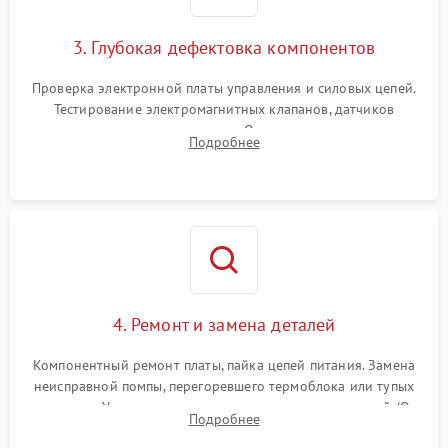
3. Глубокая дефектовка компонентов
Проверка электронной платы управления и силовых цепей.
Тестирование электромагнитных клапанов, датчиков
температуры и расходомера. Оценка степени износа
Подробнее
жерновов кофемолки, уплотнительных колец гидросистемы
и шестерней редуктора.
4. Ремонт и замена деталей
Компонентный ремонт платы, пайка цепей питания. Замена
неисправной помпы, перегоревшего термоблока или тупых
жерновов. Установка новых силиконовых уплотнителей (O-
Подробнее
ring) и тефлоновых трубок для надежного устранения