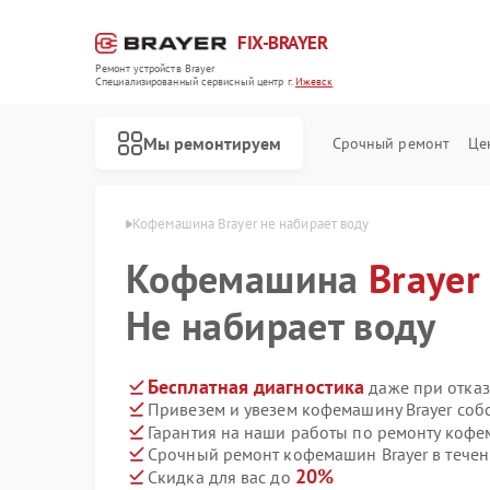
FIX-BRAYER
Ремонт устройств Brayer
Специализированный cервисный центр г.
Ижевск
Мы ремонтируем
Срочный ремонт
Це
н Brayer в Ижевске
Кофемашина Brayer не набирает воду
Кофемашина
Brayer
Не набирает воду
Бесплатная диагностика
даже при отказ
Привезем и увезем кофемашину Brayer соб
Гарантия на наши работы по ремонту кофе
Срочный ремонт кофемашин Brayer в течен
20%
Скидка для вас до