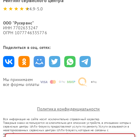
Рейтинг сервисного центра
4.9-5.0
ООО "Русервис"
ИНН 7702633247
ОГРН 1077746335776
Поделиться в соц. сетях:
Мы принимаем
все формы оплаты
Политика конфиденциальности
Вся информация на сайте носит исключительно справочный характер.
Товарные знаки используются исключительно для описания устройств, в отношении которых
сервисные центры izh.fix-brayer.ru предоставляют услуги по ремонту. Услуги оказываются в
неавторизованных сервисных центрах izh.fix-brayer.ru, которые не связаны с
правообладателями товарных знаков или их официальными представителями.