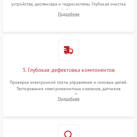
устройства, диспенсера и гидросистемы. Глубокая очистка
внутренних узлов от кофейных масел, жмыха и накипи.
Подробнее
Промывка дренажных каналов и фильтров с использованием
специализированной химии.
3. Глубокая дефектовка компонентов
Проверка электронной платы управления и силовых цепей.
Тестирование электромагнитных клапанов, датчиков
температуры и расходомера. Оценка степени износа
Подробнее
жерновов кофемолки, уплотнительных колец гидросистемы
и шестерней редуктора.