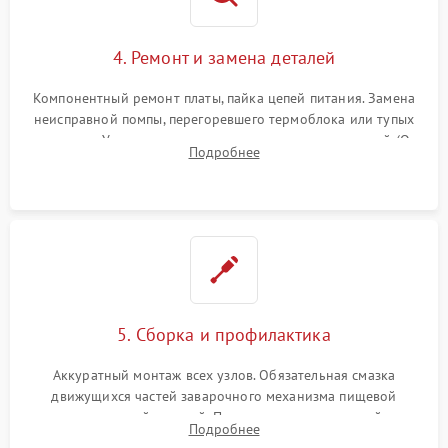
4. Ремонт и замена деталей
Компонентный ремонт платы, пайка цепей питания. Замена
неисправной помпы, перегоревшего термоблока или тупых
жерновов. Установка новых силиконовых уплотнителей (O-
Подробнее
ring) и тефлоновых трубок для надежного устранения
протечек.
5. Сборка и профилактика
Аккуратный монтаж всех узлов. Обязательная смазка
движущихся частей заварочного механизма пищевой
силиконовой смазкой. Проведение программной
Подробнее
декальцинации и очистки системы от кофейных масел.