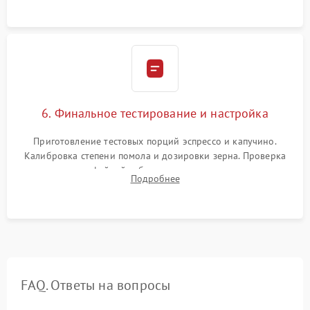
Надежная фиксация всех соединений.
6. Финальное тестирование и настройка
Приготовление тестовых порций эспрессо и капучино.
Калибровка степени помола и дозировки зерна. Проверка
плотности кофейной таблетки, температуры напитка и
Подробнее
качества молочной пены. Контроль отсутствия посторонних
шумов и протечек.
FAQ. Ответы на вопросы