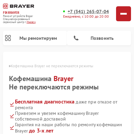
+7 (341) 265-07-04
FIX-BRAYER
Ежедневно, с 10:00 до 20:00
Ремонт устройств Brayer
Специализированный
cервисный центр г.
Ижевск
Мы ремонтируем
Позвонить
евске
Кофемашина Brayer не переключаются режимы
Кофемашина
Brayer
Не переключаются режимы
Бесплатная диагностика
даже при отказе от
ремонта
Привезем и увезем кофемашину Brayer
собственной доставкой
Гарантия на наши работы по ремонту кофемашин
до 3-х лет
Brayer