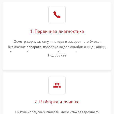
1. Первичная диагностика
Осмотр корпуса, капучинатора и заварочного блока.
Включение аппарата, проверка кодов ошибок и индикации.
Оценка работы помпы, термоблока и кофемолки на слух.
Подробнее
Измерение температуры и давления воды для выявления
локализации поломки.
2. Разборка и очистка
Снятие корпусных панелей, демонтаж заварочного