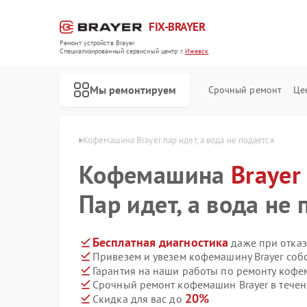
FIX-BRAYER
Ремонт устройств Brayer
Специализированный cервисный центр г.
Ижевск
Мы ремонтируем
Срочный ремонт
Це
н Brayer в Ижевске
Кофемашина Brayer пар идет, а вода не подается
Кофемашина
Brayer
Пар идет, а вода не 
Бесплатная диагностика
даже при отказ
Привезем и увезем кофемашину Brayer соб
Гарантия на наши работы по ремонту кофе
Срочный ремонт кофемашин Brayer в течен
20%
Скидка для вас до