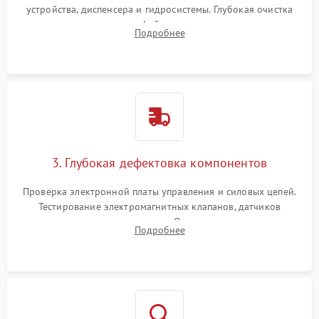
устройства, диспенсера и гидросистемы. Глубокая очистка
внутренних узлов от кофейных масел, жмыха и накипи.
Подробнее
Промывка дренажных каналов и фильтров с использованием
специализированной химии.
3. Глубокая дефектовка компонентов
Проверка электронной платы управления и силовых цепей.
Тестирование электромагнитных клапанов, датчиков
температуры и расходомера. Оценка степени износа
Подробнее
жерновов кофемолки, уплотнительных колец гидросистемы
и шестерней редуктора.