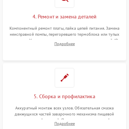
4. Ремонт и замена деталей
Компонентный ремонт платы, пайка цепей питания. Замена
неисправной помпы, перегоревшего термоблока или тупых
жерновов. Установка новых силиконовых уплотнителей (O-
Подробнее
ring) и тефлоновых трубок для надежного устранения
протечек.
5. Сборка и профилактика
Аккуратный монтаж всех узлов. Обязательная смазка
движущихся частей заварочного механизма пищевой
силиконовой смазкой. Проведение программной
Подробнее
декальцинации и очистки системы от кофейных масел.