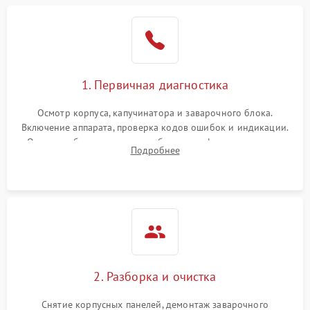
1. Первичная диагностика
Осмотр корпуса, капучинатора и заварочного блока.
Включение аппарата, проверка кодов ошибок и индикации.
Оценка работы помпы, термоблока и кофемолки на слух.
Подробнее
Измерение температуры и давления воды для выявления
локализации поломки.
2. Разборка и очистка
Снятие корпусных панелей, демонтаж заварочного