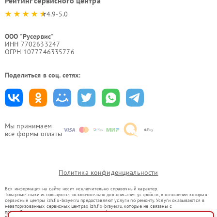
Рейтинг сервисного центра
4.9-5.0
ООО "Русервис"
ИНН 7702633247
ОГРН 1077746335776
Поделиться в соц. сетях:
Мы принимаем
все формы оплаты
Политика конфиденциальности
Вся информация на сайте носит исключительно справочный характер.
Товарные знаки используются исключительно для описания устройств, в отношении которых
сервисные центры izh.fix-brayer.ru предоставляют услуги по ремонту. Услуги оказываются в
неавторизованных сервисных центрах izh.fix-brayer.ru, которые не связаны с
правообладателями товарных знаков или их официальными представителями.