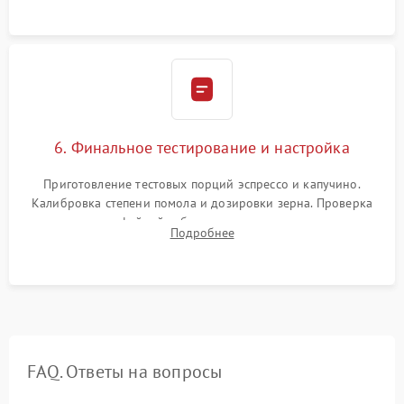
Надежная фиксация всех соединений.
6. Финальное тестирование и настройка
Приготовление тестовых порций эспрессо и капучино.
Калибровка степени помола и дозировки зерна. Проверка
плотности кофейной таблетки, температуры напитка и
Подробнее
качества молочной пены. Контроль отсутствия посторонних
шумов и протечек.
FAQ. Ответы на вопросы