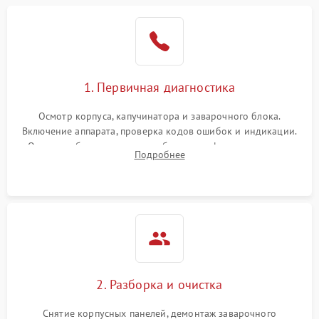
1. Первичная диагностика
Осмотр корпуса, капучинатора и заварочного блока.
Включение аппарата, проверка кодов ошибок и индикации.
Оценка работы помпы, термоблока и кофемолки на слух.
Подробнее
Измерение температуры и давления воды для выявления
локализации поломки.
2. Разборка и очистка
Снятие корпусных панелей, демонтаж заварочного