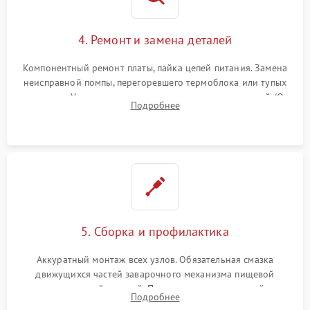
4. Ремонт и замена деталей
Компонентный ремонт платы, пайка цепей питания. Замена
неисправной помпы, перегоревшего термоблока или тупых
жерновов. Установка новых силиконовых уплотнителей (O-
Подробнее
ring) и тефлоновых трубок для надежного устранения
протечек.
5. Сборка и профилактика
Аккуратный монтаж всех узлов. Обязательная смазка
движущихся частей заварочного механизма пищевой
силиконовой смазкой. Проведение программной
Подробнее
декальцинации и очистки системы от кофейных масел.