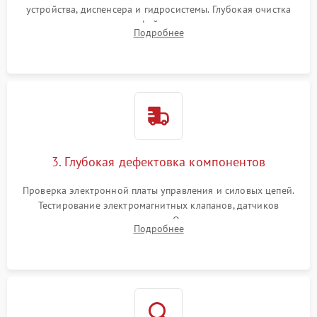
устройства, диспенсера и гидросистемы. Глубокая очистка
внутренних узлов от кофейных масел, жмыха и накипи.
Подробнее
Промывка дренажных каналов и фильтров с использованием
специализированной химии.
3. Глубокая дефектовка компонентов
Проверка электронной платы управления и силовых цепей.
Тестирование электромагнитных клапанов, датчиков
температуры и расходомера. Оценка степени износа
Подробнее
жерновов кофемолки, уплотнительных колец гидросистемы
и шестерней редуктора.