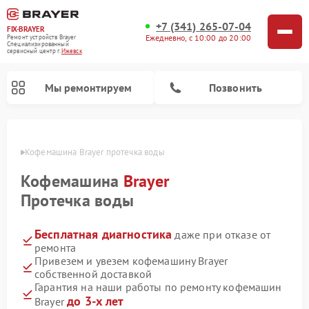
+7 (341) 265-07-04
FIX-BRAYER
Ежедневно, с 10:00 до 20:00
Ремонт устройств Brayer
Специализированный
cервисный центр г.
Ижевск
Мы ремонтируем
Позвонить
евске
Кофемашина Brayer протечка воды
Кофемашина
Brayer
Протечка воды
Бесплатная диагностика
даже при отказе от
ремонта
Привезем и увезем кофемашину Brayer
собственной доставкой
Гарантия на наши работы по ремонту кофемашин
до 3-х лет
Brayer