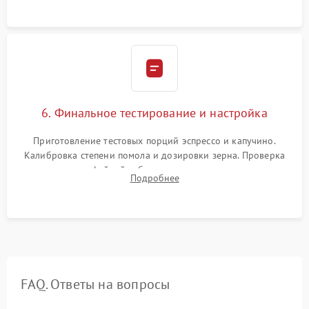
Надежная фиксация всех соединений.
6. Финальное тестирование и настройка
Приготовление тестовых порций эспрессо и капучино.
Калибровка степени помола и дозировки зерна. Проверка
плотности кофейной таблетки, температуры напитка и
Подробнее
качества молочной пены. Контроль отсутствия посторонних
шумов и протечек.
FAQ. Ответы на вопросы