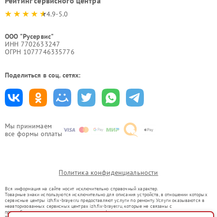
Рейтинг сервисного центра
4.9-5.0
ООО "Русервис"
ИНН 7702633247
ОГРН 1077746335776
Поделиться в соц. сетях:
Мы принимаем
все формы оплаты
Политика конфиденциальности
Вся информация на сайте носит исключительно справочный характер.
Товарные знаки используются исключительно для описания устройств, в отношении которых
сервисные центры izh.fix-brayer.ru предоставляют услуги по ремонту. Услуги оказываются в
неавторизованных сервисных центрах izh.fix-brayer.ru, которые не связаны с
правообладателями товарных знаков или их официальными представителями.