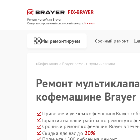
FIX-BRAYER
Ремонт устройств Brayer
Специализированный cервисный центр г.
Ижевск
Мы ремонтируем
Срочный ремонт
Це
н Brayer в Ижевске
Кофемашина Brayer ремонт мультиклапана
Ремонт мультиклапа
кофемашине Brayer 
Привезем и увезем кофемашину Brayer соб
Гарантия на наши работы по ремонту кофе
Срочный ремонт кофемашин Brayer в течен
20%
Скидка для вас до
Получите 1500 рублей на ремонт