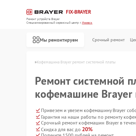
FIX-BRAYER
Ремонт устройств Brayer
Специализированный cервисный центр г.
Ижевск
Мы ремонтируем
Срочный ремонт
Це
н Brayer в Ижевске
Кофемашина Brayer ремонт системной платы
Ремонт системной п
кофемашине Brayer 
Привезем и увезем кофемашину Brayer соб
Гарантия на наши работы по ремонту кофе
Срочный ремонт кофемашин Brayer в течен
20%
Скидка для вас до
Получите 1500 рублей на ремонт