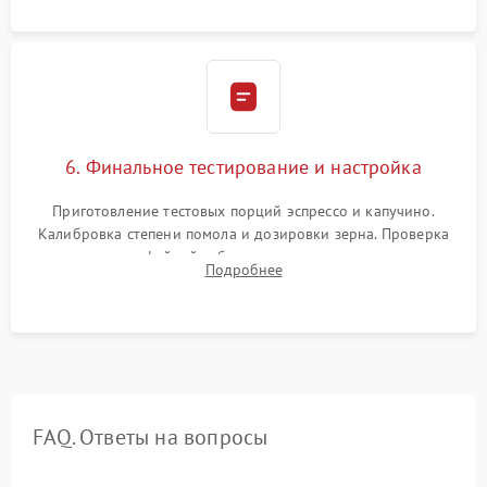
Надежная фиксация всех соединений.
6. Финальное тестирование и настройка
Приготовление тестовых порций эспрессо и капучино.
Калибровка степени помола и дозировки зерна. Проверка
плотности кофейной таблетки, температуры напитка и
Подробнее
качества молочной пены. Контроль отсутствия посторонних
шумов и протечек.
FAQ. Ответы на вопросы