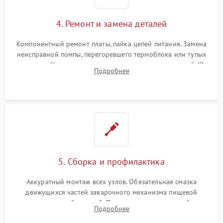
4. Ремонт и замена деталей
Компонентный ремонт платы, пайка цепей питания. Замена
неисправной помпы, перегоревшего термоблока или тупых
жерновов. Установка новых силиконовых уплотнителей (O-
Подробнее
ring) и тефлоновых трубок для надежного устранения
протечек.
5. Сборка и профилактика
Аккуратный монтаж всех узлов. Обязательная смазка
движущихся частей заварочного механизма пищевой
силиконовой смазкой. Проведение программной
Подробнее
декальцинации и очистки системы от кофейных масел.