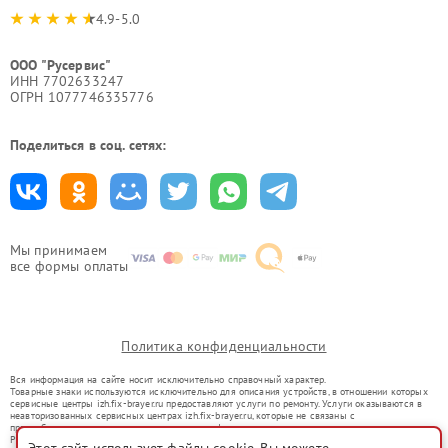
4.9-5.0
ООО "Русервис"
ИНН 7702633247
ОГРН 1077746335776
Поделиться в соц. сетях:
Мы принимаем
все формы оплаты
Политика конфиденциальности
Вся информация на сайте носит исключительно справочный характер.
Товарные знаки используются исключительно для описания устройств, в отношении которых
сервисные центры izh.fix-brayer.ru предоставляют услуги по ремонту. Услуги оказываются в
неавторизованных сервисных центрах izh.fix-brayer.ru, которые не связаны с
правообладателями товарных знаков или их официальными представителями.
Ремонт осуществляется для устройств, уже введенных в гражданский оборот в соответствии