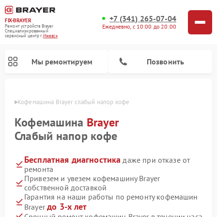
+7 (341) 265-07-04
FIX-BRAYER
Ежедневно, с 10:00 до 20:00
Ремонт устройств Brayer
Специализированный
cервисный центр г.
Ижевск
Мы ремонтируем
Позвонить
евске
Кофемашина Brayer слабый напор кофе
Кофемашина
Brayer
Слабый напор кофе
Бесплатная диагностика
даже при отказе от
ремонта
Привезем и увезем кофемашину Brayer
собственной доставкой
Гарантия на наши работы по ремонту кофемашин
до 3-х лет
Brayer
Срочный ремонт кофемашин Brayer в течении часа