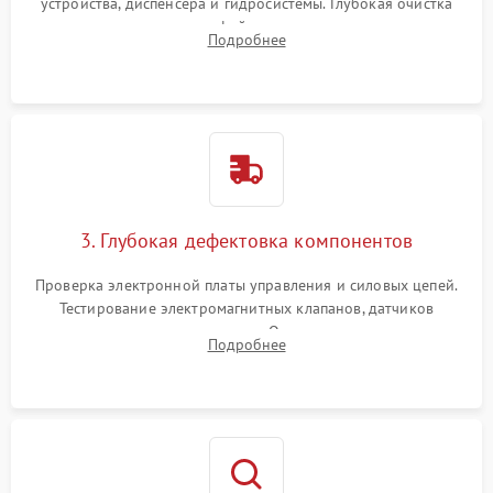
устройства, диспенсера и гидросистемы. Глубокая очистка
внутренних узлов от кофейных масел, жмыха и накипи.
Подробнее
Промывка дренажных каналов и фильтров с использованием
специализированной химии.
3. Глубокая дефектовка компонентов
Проверка электронной платы управления и силовых цепей.
Тестирование электромагнитных клапанов, датчиков
температуры и расходомера. Оценка степени износа
Подробнее
жерновов кофемолки, уплотнительных колец гидросистемы
и шестерней редуктора.