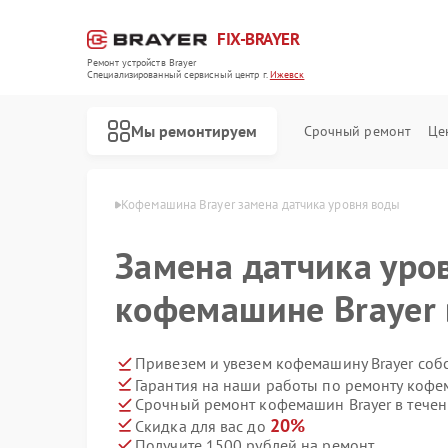
FIX-BRAYER
Ремонт устройств Brayer
Специализированный cервисный центр г.
Ижевск
Мы ремонтируем
Срочный ремонт
Це
н Brayer в Ижевске
Кофемашина Brayer замена датчика уровня воды
Замена датчика уро
кофемашине Brayer 
Привезем и увезем кофемашину Brayer соб
Гарантия на наши работы по ремонту кофе
Срочный ремонт кофемашин Brayer в течен
20%
Скидка для вас до
Получите 1500 рублей на ремонт