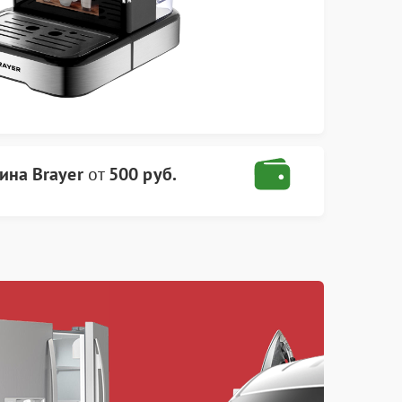
на Brayer
от
500 руб.