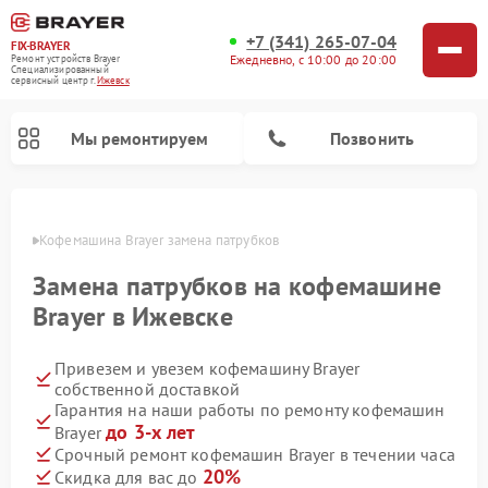
+7 (341) 265-07-04
FIX-BRAYER
Ежедневно, с 10:00 до 20:00
Ремонт устройств Brayer
Специализированный
cервисный центр г.
Ижевск
Мы ремонтируем
Позвонить
евске
Кофемашина Brayer замена патрубков
Замена патрубков на кофемашине
Brayer в Ижевске
Привезем и увезем кофемашину Brayer
собственной доставкой
Гарантия на наши работы по ремонту кофемашин
до 3-х лет
Brayer
Срочный ремонт кофемашин Brayer в течении часа
20%
Скидка для вас до