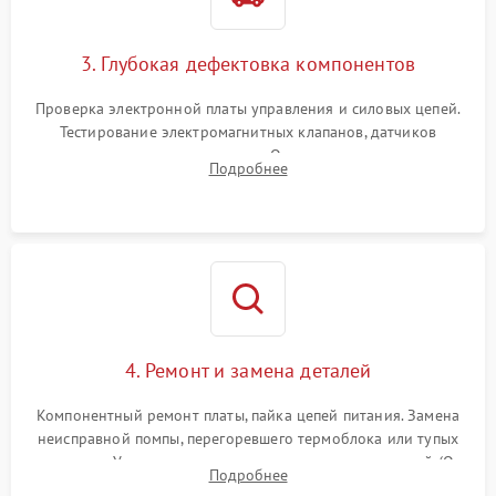
3. Глубокая дефектовка компонентов
Проверка электронной платы управления и силовых цепей.
Тестирование электромагнитных клапанов, датчиков
температуры и расходомера. Оценка степени износа
Подробнее
жерновов кофемолки, уплотнительных колец гидросистемы
и шестерней редуктора.
4. Ремонт и замена деталей
Компонентный ремонт платы, пайка цепей питания. Замена
неисправной помпы, перегоревшего термоблока или тупых
жерновов. Установка новых силиконовых уплотнителей (O-
Подробнее
ring) и тефлоновых трубок для надежного устранения