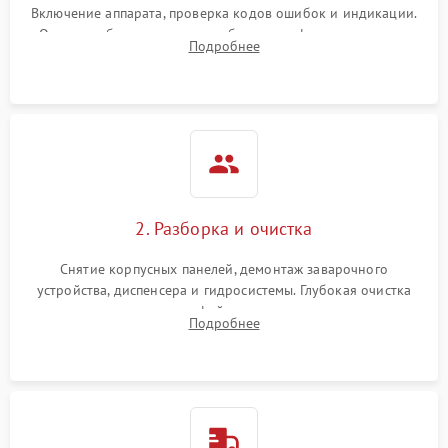
Включение аппарата, проверка кодов ошибок и индикации.
Оценка работы помпы, термоблока и кофемолки на слух.
Подробнее
Измерение температуры и давления воды для выявления
локализации поломки.
2. Разборка и очистка
Снятие корпусных панелей, демонтаж заварочного
устройства, диспенсера и гидросистемы. Глубокая очистка
внутренних узлов от кофейных масел, жмыха и накипи.
Подробнее
Промывка дренажных каналов и фильтров с использованием
специализированной химии.