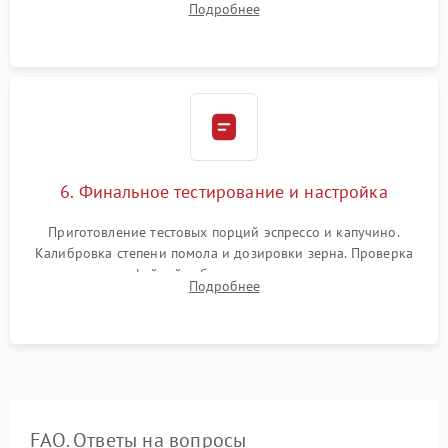
Подробнее
декальцинации и очистки системы от кофейных масел.
Надежная фиксация всех соединений.
6. Финальное тестирование и настройка
Приготовление тестовых порций эспрессо и капучино.
Калибровка степени помола и дозировки зерна. Проверка
плотности кофейной таблетки, температуры напитка и
Подробнее
качества молочной пены. Контроль отсутствия посторонних
шумов и протечек.
FAQ. Ответы на вопросы