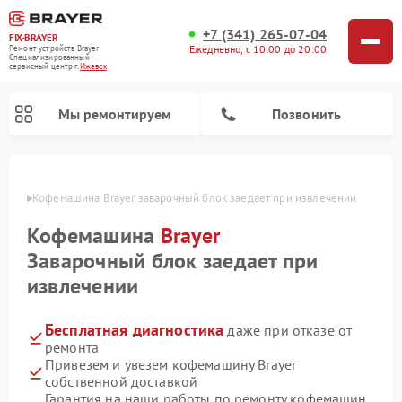
+7 (341) 265-07-04
FIX-BRAYER
Ежедневно, с 10:00 до 20:00
Ремонт устройств Brayer
Специализированный
cервисный центр г.
Ижевск
Мы ремонтируем
Позвонить
евске
Кофемашина Brayer заварочный блок заедает при извлечении
Кофемашина
Brayer
Заварочный блок заедает при
извлечении
Бесплатная диагностика
даже при отказе от
ремонта
Привезем и увезем кофемашину Brayer
собственной доставкой
Гарантия на наши работы по ремонту кофемашин