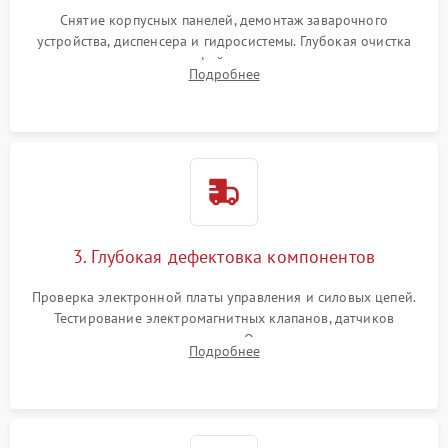
Снятие корпусных панелей, демонтаж заварочного
устройства, диспенсера и гидросистемы. Глубокая очистка
внутренних узлов от кофейных масел, жмыха и накипи.
Подробнее
Промывка дренажных каналов и фильтров с использованием
специализированной химии.
3. Глубокая дефектовка компонентов
Проверка электронной платы управления и силовых цепей.
Тестирование электромагнитных клапанов, датчиков
температуры и расходомера. Оценка степени износа
Подробнее
жерновов кофемолки, уплотнительных колец гидросистемы
и шестерней редуктора.