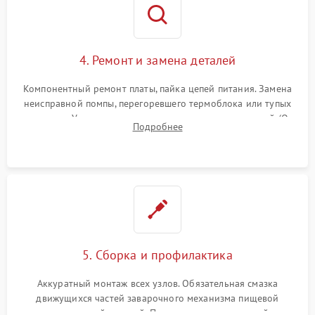
4. Ремонт и замена деталей
Компонентный ремонт платы, пайка цепей питания. Замена
неисправной помпы, перегоревшего термоблока или тупых
жерновов. Установка новых силиконовых уплотнителей (O-
Подробнее
ring) и тефлоновых трубок для надежного устранения
протечек.
5. Сборка и профилактика
Аккуратный монтаж всех узлов. Обязательная смазка
движущихся частей заварочного механизма пищевой
силиконовой смазкой. Проведение программной